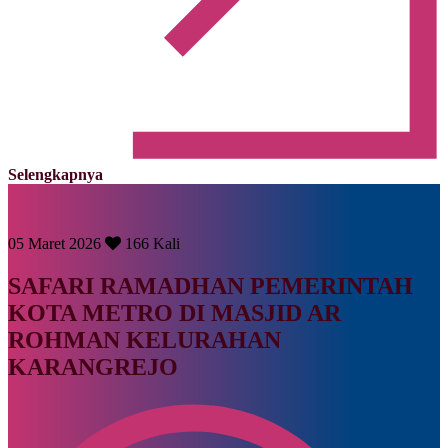
Selengkapnya
05 Maret 2026
166 Kali
SAFARI RAMADHAN PEMERINTAH
KOTA METRO DI MASJID AR
ROHMAN KELURAHAN
KARANGREJO