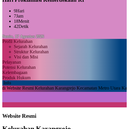
9
Hari
7
Jam
18
Menit
41
Detik
Senin, 17 Agustus 2026
Profil Kelurahan
Sejarah Kelurahan
Struktur Kelurahan
Visi dan Misi
Pelayanan
Potensi Kelurahan
Kelembagaan
Produk Hukum
Info
e Resmi Kelurahan Karangrejo Kecamatan Metro Utara Kabupaten Met
Website Resmi
Kelurahan Karangrejo