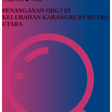
PENANGANAN ODGJ DI
KELURAHAN KARANGREJO METRO
UTARA