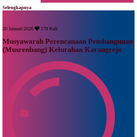
Selengkapnya
20 Januari 2026
170 Kali
Musyawarah Perencanaan Pembangunan
(Musrenbang) Kelurahan Karangrejo