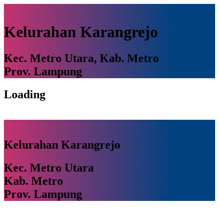
Kelurahan Karangrejo
Kec. Metro Utara, Kab. Metro
Prov. Lampung
Loading
Kelurahan Karangrejo
Kec. Metro Utara
Kab. Metro
Prov. Lampung