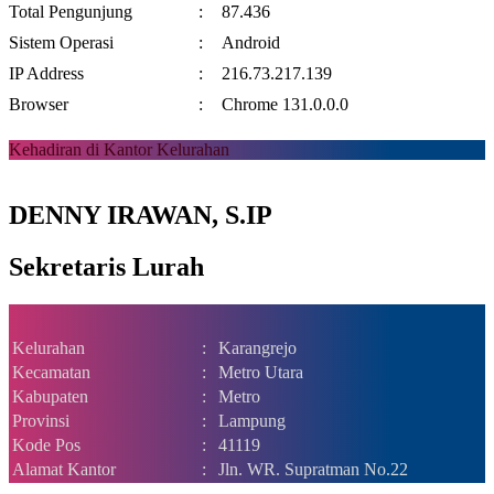
Total Pengunjung
:
87.436
Sistem Operasi
:
Android
IP Address
:
216.73.217.139
Browser
:
Chrome 131.0.0.0
Kehadiran di Kantor Kelurahan
DENNY IRAWAN, S.IP
Sekretaris Lurah
Kelurahan
:
Karangrejo
Kecamatan
:
Metro Utara
Kabupaten
:
Metro
Provinsi
:
Lampung
Kode Pos
:
41119
Alamat Kantor
:
Jln. WR. Supratman No.22