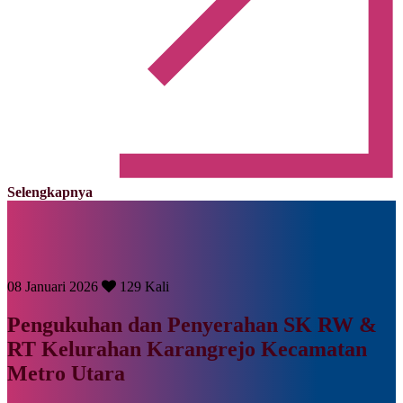
Selengkapnya
08 Januari 2026
129 Kali
Pengukuhan dan Penyerahan SK RW &
RT Kelurahan Karangrejo Kecamatan
Metro Utara