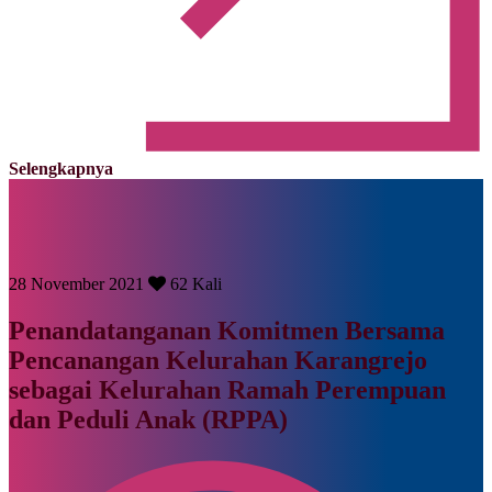
Selengkapnya
28 November 2021
62 Kali
Penandatanganan Komitmen Bersama
Pencanangan Kelurahan Karangrejo
sebagai Kelurahan Ramah Perempuan
dan Peduli Anak (RPPA)