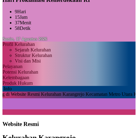
9
Hari
15
Jam
37
Menit
57
Detik
Senin, 17 Agustus 2026
Profil Kelurahan
Sejarah Kelurahan
Struktur Kelurahan
Visi dan Misi
Pelayanan
Potensi Kelurahan
Kelembagaan
Produk Hukum
Info
te Resmi Kelurahan Karangrejo Kecamatan Metro Utara Kabupaten Me
Website Resmi
Kelurahan Karangrejo