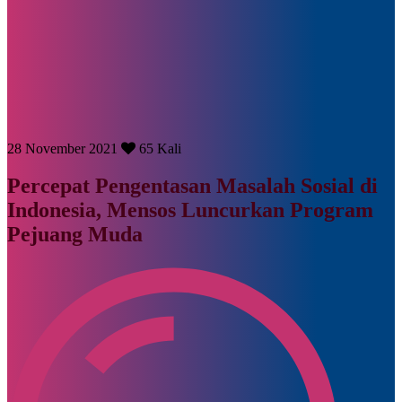
28 November 2021
65 Kali
Percepat Pengentasan Masalah Sosial di
Indonesia, Mensos Luncurkan Program
Pejuang Muda