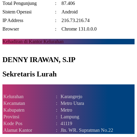
Total Pengunjung
:
87.406
Sistem Operasi
:
Android
IP Address
:
216.73.216.74
Browser
:
Chrome 131.0.0.0
Kehadiran di Kantor Kelurahan
DENNY IRAWAN, S.IP
Sekretaris Lurah
Kelurahan
:
Karangrejo
Kecamatan
:
Metro Utara
Kabupaten
:
Metro
Provinsi
:
Lampung
Kode Pos
:
41119
Alamat Kantor
:
Jln. WR. Supratman No.22