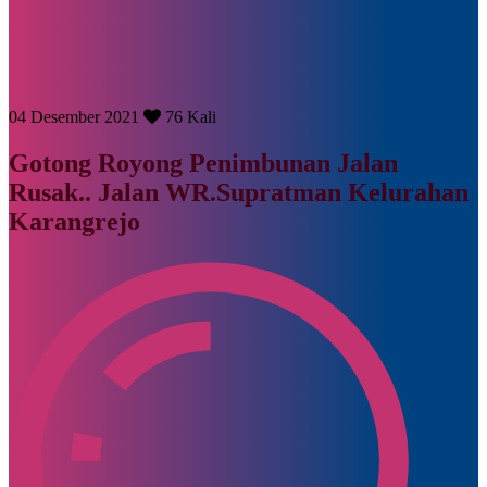
04 Desember 2021
76 Kali
Gotong Royong Penimbunan Jalan
Rusak.. Jalan WR.Supratman Kelurahan
Karangrejo