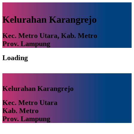
Kelurahan Karangrejo
Kec. Metro Utara, Kab. Metro
Prov. Lampung
Loading
Kelurahan Karangrejo
Kec. Metro Utara
Kab. Metro
Prov. Lampung