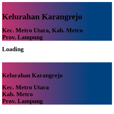
Kelurahan Karangrejo
Kec. Metro Utara, Kab. Metro
Prov. Lampung
Loading
Kelurahan Karangrejo
Kec. Metro Utara
Kab. Metro
Prov. Lampung