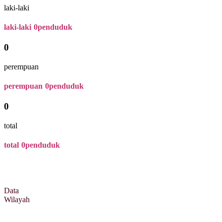
laki-laki
laki-laki
0
penduduk
0
perempuan
perempuan
0
penduduk
0
total
total
0
penduduk
Data
Wilayah