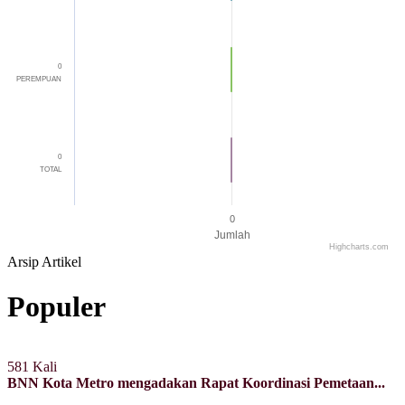
0
PEREMPUAN
0
TOTAL
0
Jumlah
Highcharts.com
End of interactive chart.
Arsip Artikel
Populer
581 Kali
BNN Kota Metro mengadakan Rapat Koordinasi Pemetaan...