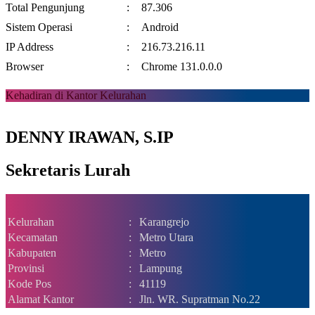
Total Pengunjung
:
87.306
Sistem Operasi
:
Android
IP Address
:
216.73.216.11
Browser
:
Chrome 131.0.0.0
Kehadiran di Kantor Kelurahan
DENNY IRAWAN, S.IP
Sekretaris Lurah
Kelurahan
:
Karangrejo
Kecamatan
:
Metro Utara
Kabupaten
:
Metro
Provinsi
:
Lampung
Kode Pos
:
41119
Alamat Kantor
:
Jln. WR. Supratman No.22