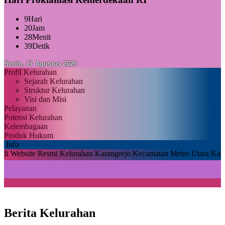
9
Hari
20
Jam
28
Menit
38
Detik
Senin, 17 Agustus 2026
Profil Kelurahan
Sejarah Kelurahan
Struktur Kelurahan
Visi dan Misi
Pelayanan
Potensi Kelurahan
Kelembagaan
Produk Hukum
Info
te Resmi Kelurahan Karangrejo Kecamatan Metro Utara Kabupaten Me
Berita Kelurahan