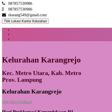
087857530986
087857530986
rkarang549@gmail.com
Titik Lokasi Kantor Kelurahan
Kelurahan Karangrejo
Kec. Metro Utara, Kab. Metro
Prov. Lampung
Kelurahan Karangrejo
Hari Libur Nasional
Hari Proklamasi Kemerdekaan RI