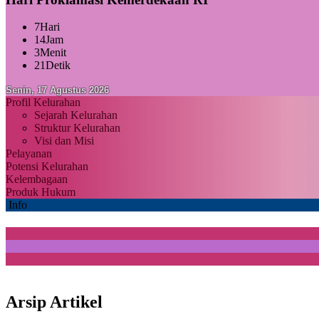
7
Hari
14
Jam
3
Menit
20
Detik
Senin, 17 Agustus 2026
Profil Kelurahan
Sejarah Kelurahan
Struktur Kelurahan
Visi dan Misi
Pelayanan
Potensi Kelurahan
Kelembagaan
Produk Hukum
Info
Arsip Artikel