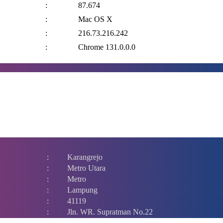
:
87.674
:
Mac OS X
:
216.73.216.242
:
Chrome 131.0.0.0
:
Karangrejo
:
Metro Utara
:
Metro
:
Lampung
:
41119
:
Jln. WR. Supratman No.22