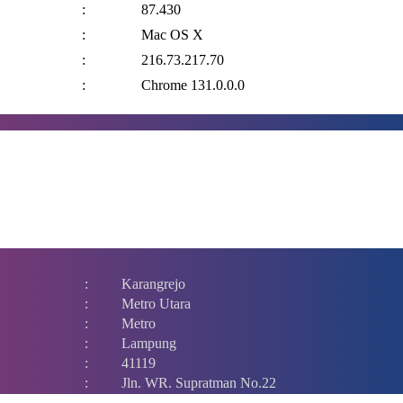
:
87.430
:
Mac OS X
:
216.73.217.70
:
Chrome 131.0.0.0
:
Karangrejo
:
Metro Utara
:
Metro
:
Lampung
:
41119
:
Jln. WR. Supratman No.22