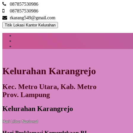
087857530986
087857530986
rkarang549@gmail.com
Titik Lokasi Kantor Kelurahan
Kelurahan Karangrejo
Kec. Metro Utara, Kab. Metro
Prov. Lampung
Kelurahan Karangrejo
Hari Libur Nasional
Hari Proklamasi Kemerdekaan RI