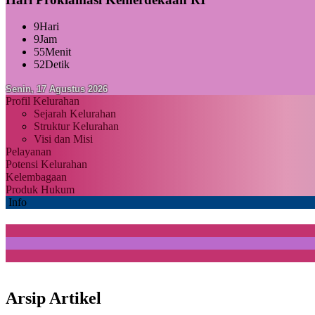
9
Hari
9
Jam
55
Menit
50
Detik
Senin, 17 Agustus 2026
Profil Kelurahan
Sejarah Kelurahan
Struktur Kelurahan
Visi dan Misi
Pelayanan
Potensi Kelurahan
Kelembagaan
Produk Hukum
Info
Arsip Artikel